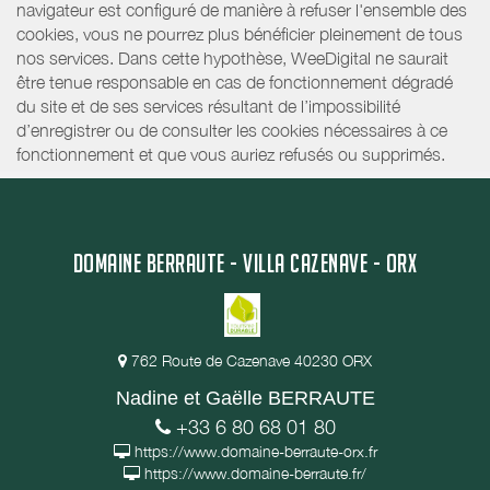
navigateur est configuré de manière à refuser l'ensemble des
cookies, vous ne pourrez plus bénéficier pleinement de tous
nos services. Dans cette hypothèse, WeeDigital ne saurait
être tenue responsable en cas de fonctionnement dégradé
du site et de ses services résultant de l’impossibilité
d’enregistrer ou de consulter les cookies nécessaires à ce
fonctionnement et que vous auriez refusés ou supprimés.
DOMAINE BERRAUTE - VILLA CAZENAVE - ORX
762 Route de Cazenave 40230 ORX
Nadine et Gaëlle BERRAUTE
+33 6 80 68 01 80
https://www.domaine-berraute-orx.fr
https://www.domaine-berraute.fr/